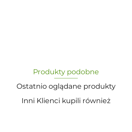
-
„Paula” S.C. Marzena Dudkiewicz
Produkty podobne
Sławomir Dudkiewicz
Ostatnio oglądane produkty
Inni Klienci kupili również
A.S. Sun-day PPUH