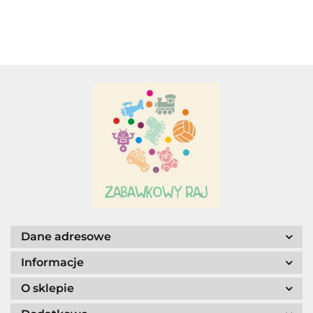
Adamigo P.W.
DŹWIĘK.
Adar
AGENCJA WYDAWNICZA JERZY
MOSTOWSKI
Dane adresowe
Informacje
O sklepie