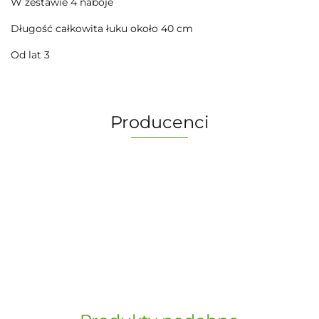
W zestawie 4 naboje
Długość całkowita łuku około 40 cm
Od lat 3
Producenci
-
„Paula” S.C. Marzena Dudkiewicz