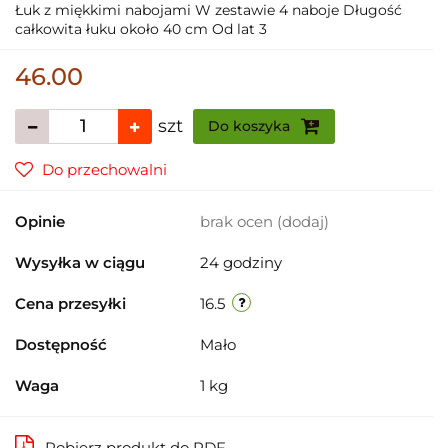
Łuk z miękkimi nabojami W zestawie 4 naboje Długość
całkowita łuku około 40 cm Od lat 3
46.00
szt
Do koszyka
Do przechowalni
Opinie
brak ocen
(dodaj)
Wysyłka w ciągu
24 godziny
Cena przesyłki
16.5
Dostępność
Mało
Waga
1 kg
Pobierz produkt do PDF