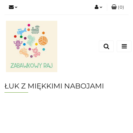
(
0
)
Zaloguj się
Zarejestruj się
Dodaj zgłoszenie
ŁUK Z MIĘKKIMI NABOJAMI