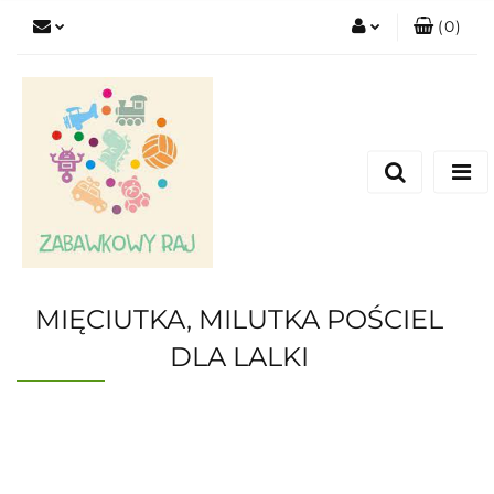
(
0
)
Zaloguj się
Zarejestruj się
Dodaj zgłoszenie
MIĘCIUTKA, MILUTKA POŚCIEL
DLA LALKI