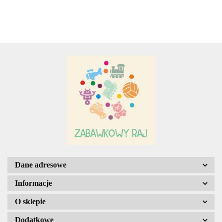
A.S. Sun-day PPUH
A&S SP. Z O.O.
Adamigo P.W.
Dane adresowe
Informacje
O sklepie
Dodatkowe