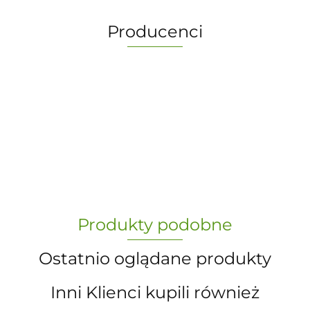
Producenci
-
„Paula” S.C. Marzena Dudkiewicz
Produkty podobne
Sławomir Dudkiewicz
Ostatnio oglądane produkty
Inni Klienci kupili również