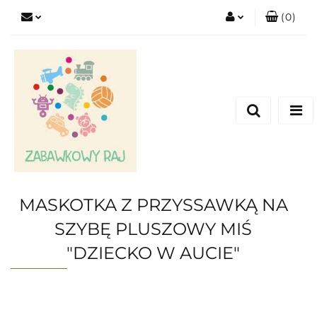
(
0
)
Zaloguj się
Zarejestruj się
Dodaj zgłoszenie
MASKOTKA Z PRZYSSAWKĄ NA
SZYBĘ PLUSZOWY MIŚ
"DZIECKO W AUCIE"