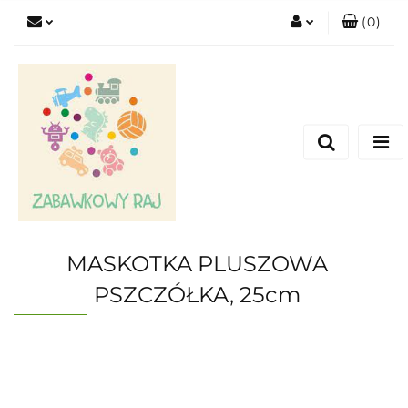
(
0
)
Zaloguj się
Zarejestruj się
Dodaj zgłoszenie
MASKOTKA PLUSZOWA
PSZCZÓŁKA, 25cm