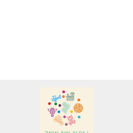
A&S SP. Z O.O.
BRELOCZEK
BAJKOWA
BALI-BAZOO
MINIONEK
MASKOTKA
PLUSZOWA
BALI-BAZOO
STUART.
BIEDRONKA
ZAWIESZKA
MATERIAŁOWO
28.50
38.00
29.00
MASKOTKA
Z WIBRACJĄ
PLUSZOWA
34.00
PLUSZOWA.
ŁÓDŹ
ZAWIESZKA Z
PODWODNA
WIBRACJĄ
BIEDRONKA
Adamigo P.W.
Adar