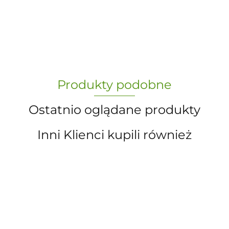
-
„Paula” S.C. Marzena Dudkiewicz
Produkty podobne
Sławomir Dudkiewicz
Ostatnio oglądane produkty
Inni Klienci kupili również
A.S. Sun-day PPUH