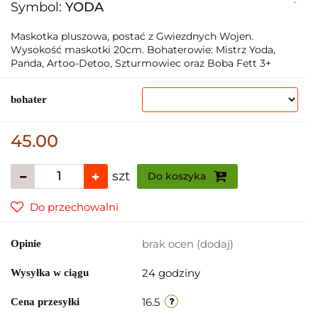
-
Symbol:
YODA
Maskotka pluszowa, postać z Gwiezdnych Wojen.
Wysokość maskotki 20cm. Bohaterowie: Mistrz Yoda,
Panda, Artoo-Detoo, Szturmowiec oraz Boba Fett 3+
bohater
45.00
szt
Do koszyka
Do przechowalni
brak ocen
(dodaj)
Opinie
24 godziny
Wysyłka w ciągu
16.5
Cena przesyłki