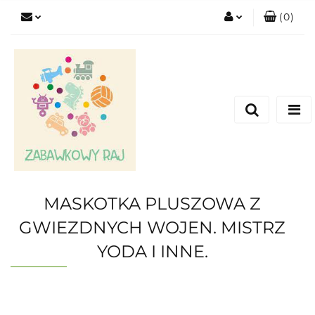
(
0
)
Zaloguj się
Zarejestruj się
Dodaj zgłoszenie
MASKOTKA PLUSZOWA Z
GWIEZDNYCH WOJEN. MISTRZ
YODA I INNE.