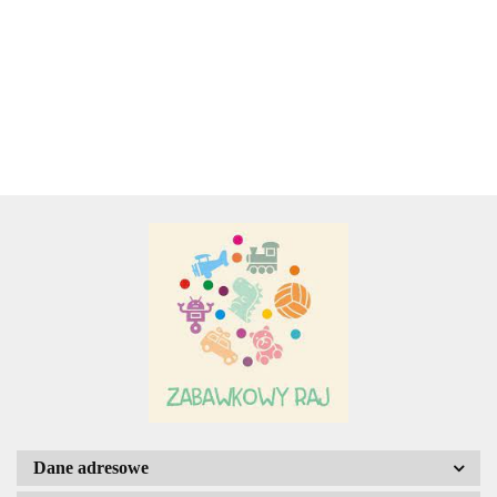
PLUSZOWA
UŚMIECHNIĘT
34.00
34.00
ZAWIESZKA Z
OŚMIORNICA
WIBRACJĄ
PRZYTULANKA
BIEDRONKA
Adamigo P.W.
Adar
AGENCJA WYDAWNICZA JERZY
MOSTOWSKI
Dane adresowe