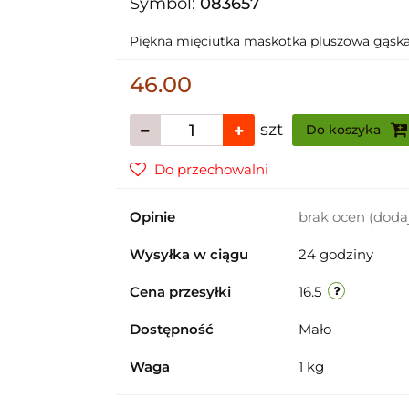
Symbol:
083657
Piękna mięciutka maskotka pluszowa gąska 
46.00
szt
Do koszyka
Do przechowalni
Opinie
brak ocen
(doda
Wysyłka w ciągu
24 godziny
Cena przesyłki
16.5
Dostępność
Mało
Waga
1 kg