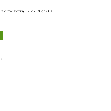
z grzechotką. Dł. ok. 30cm 0+
j)