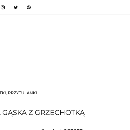
wki
Nowości
Bestsellery
Blog
Dodatkow
egorie
Zabawki
Nowości
Bestsellery
Blog
e infromacje.
Zobacz
Kategorie
KI, PRZYTULANKI
 GĄSKA Z GRZECHOTKĄ