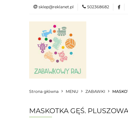
sklep@reklanet.pl
502368682
Menu
Zaba
Zobacz
Kat
Menu
Dodatkow
Strona główna
MENU
ZABAWKI
MASKOT
MASKOTKA GĘŚ. PLUSZOWA