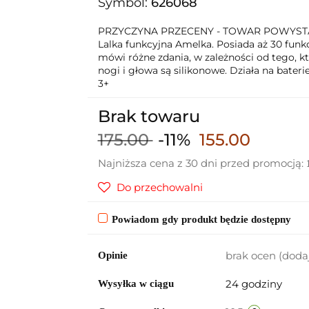
Symbol:
626068
PRZYCZYNA PRZECENY - TOWAR POWYS
Lalka funkcyjna Amelka. Posiada aż 30 funkc
mówi różne zdania, w zależności od tego, któ
nogi i głowa są silikonowe. Działa na bateri
3+
Brak towaru
175.00
-11%
155.00
Najniższa cena z 30 dni przed promocją:
Do przechowalni
Powiadom gdy produkt będzie dostępny
brak ocen
(doda
Opinie
24 godziny
Wysyłka w ciągu