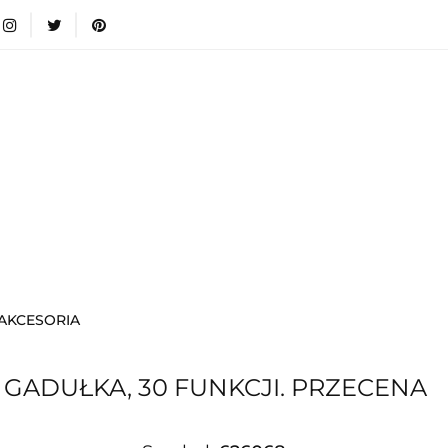
wki
Nowości
Bestsellery
Blog
Dodatkow
egorie
Zabawki
Nowości
Bestsellery
Blog
e infromacje.
Zobacz
Kategorie
I AKCESORIA
GADUŁKA, 30 FUNKCJI. PRZECENA