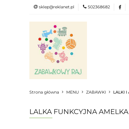
sklep@reklanet.pl
502368682
Menu
Zaba
Zobacz
Kat
Menu
Dodatkow
Strona główna
MENU
ZABAWKI
LALKI 
LALKA FUNKCYJNA AMELKA 