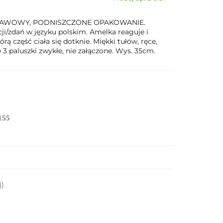
TAWOWY, PODNISZCZONE OPAKOWANIE.
ji/zdań w języku polskim. Amelka reaguje i
rą część ciała się dotknie. Miękki tułów, ręce,
e 3 paluszki zwykłe, nie załączone. Wys. 35cm.
155
j)