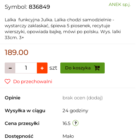
ANEK sp.j.
Symbol:
836849
Lalka funkcyjna Julka. Lalka chodzi samodzielnie -
wystarczy zaklaskać, śpiewa 5 piosenek, recytuje
wierszyki, opowiada bajkę, mówi po polsku. Wys. lalki
33cm. 3+
189.00
szt
Do koszyka
Do przechowalni
Opinie
brak ocen
(dodaj)
Wysyłka w ciągu
24 godziny
Cena przesyłki
16.5
Dostępność
Mało