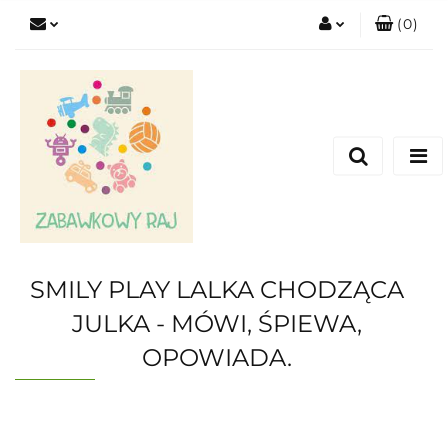
(
0
)
Zaloguj się
Zarejestruj się
Dodaj zgłoszenie
SMILY PLAY LALKA CHODZĄCA
JULKA - MÓWI, ŚPIEWA,
OPOWIADA.