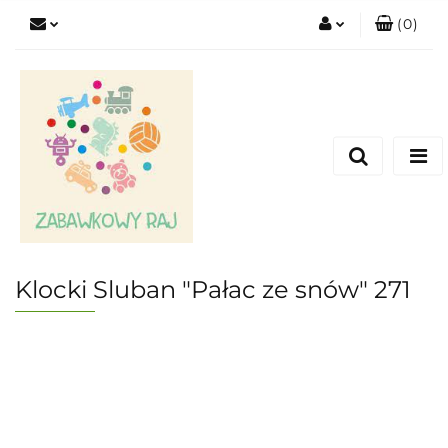
(
0
)
Zaloguj się
Zarejestruj się
Dodaj zgłoszenie
Klocki Sluban "Pałac ze snów" 271