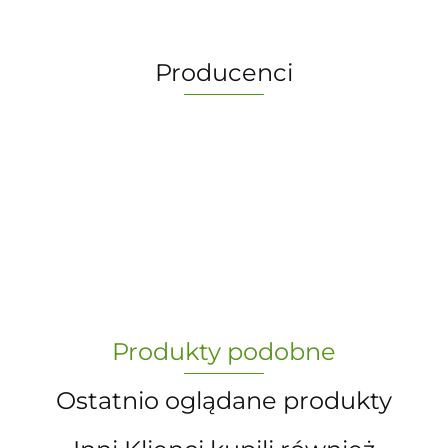
Producenci
-
„Paula” S.C. Marzena Dudkiewicz
Produkty podobne
Sławomir Dudkiewicz
Ostatnio oglądane produkty