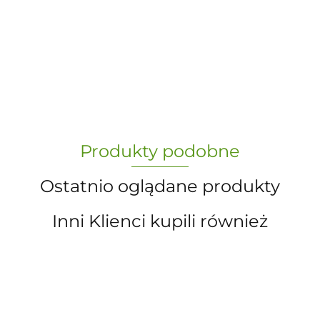
-
„Paula” S.C. Marzena Dudkiewicz
Produkty podobne
Sławomir Dudkiewicz
Ostatnio oglądane produkty
Inni Klienci kupili również
A.S. Sun-day PPUH