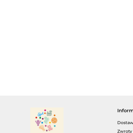
BALI-B
APARAT
APARAT
MATERI
FOTOGRAFICZNY
FOTOGRAFICZNY
ZAWIES
29.50
DLA MALUSZKA
DLA MALUSZKA,
POZYT
30.00
38.00
Z GRZECHOTKĄ
NA BATERIE.
RAKIETA
Infor
Dosta
Zwroty 