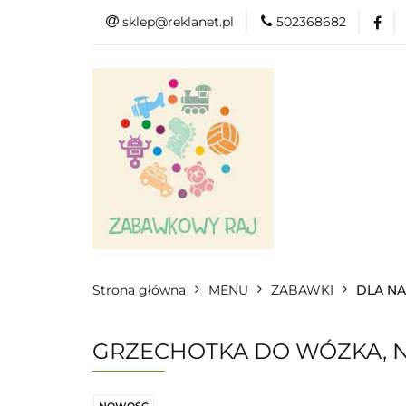
sklep@reklanet.pl
502368682
Menu
Zaba
Zobacz
Kat
Menu
Dodatkow
Strona główna
MENU
ZABAWKI
DLA N
GRZECHOTKA DO WÓZKA, NO