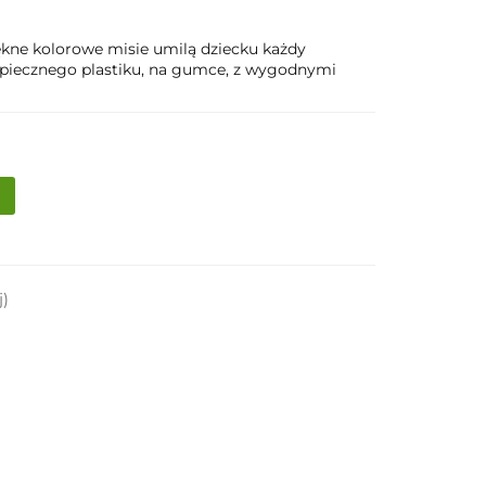
iękne kolorowe misie umilą dziecku każdy
zpiecznego plastiku, na gumce, z wygodnymi
j)