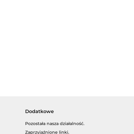
CIĄGANKA
DREWNIANE
DREWNIANA
BIEDRONKA
KLOCKI Z
WIEŻA Z
Z
LITERKAMI,
9.00
KÓŁEK DLA
36.00
DZWONKIEM.
35.00
12szt, POLSKIE
MALUSZKA.
ZNAKI.
UKŁADANKA
PRODUKT
SENSORYCZNA
POLSKI.
Dodatkowe
Pozostała nasza działalność.
Zaprzyjaźnione linki.