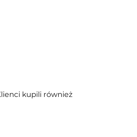
Klienci kupili również
kiewicz