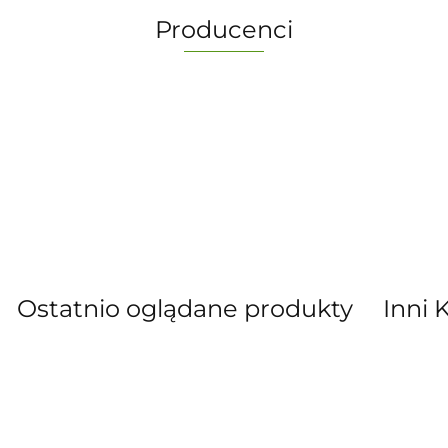
Producenci
-
Ostatnio oglądane produkty
Inni 
” S.C. Marzena Dudkiewicz Sławomir Dud