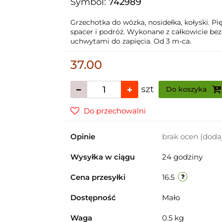
Symbol:
742989
Grzechotka do wózka, nosidełka, kołyski. P
spacer i podróż. Wykonane z całkowicie be
uchwytami do zapięcia. Od 3 m-ca.
37.00
szt
Do koszyka
Do przechowalni
Opinie
brak ocen
(doda
Wysyłka w ciągu
24 godziny
Cena przesyłki
16.5
Dostępność
Mało
Waga
0.5 kg