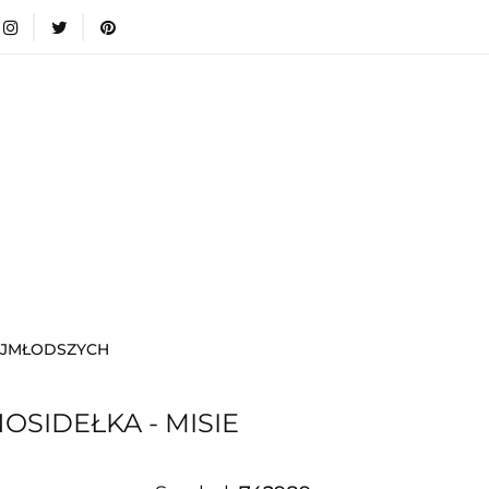
wki
Nowości
Bestsellery
Blog
Dodatkow
egorie
Zabawki
Nowości
Bestsellery
Blog
e infromacje.
Zobacz
Kategorie
AJMŁODSZYCH
SIDEŁKA - MISIE