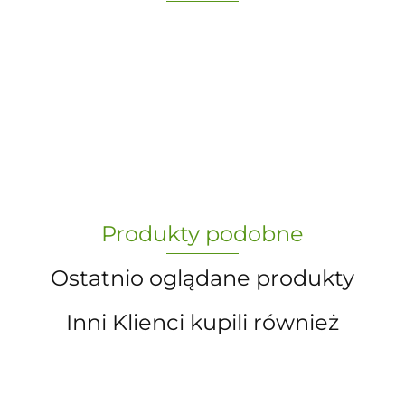
-
„Paula” S.C. Marzena Dudkiewicz
Produkty podobne
Sławomir Dudkiewicz
Ostatnio oglądane produkty
Inni Klienci kupili również
A.S. Sun-day PPUH