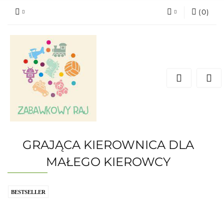
(
0
)
Zaloguj się
Zarejestruj się
Dodaj zgłoszenie
GRAJĄCA KIEROWNICA DLA
MAŁEGO KIEROWCY
BESTSELLER