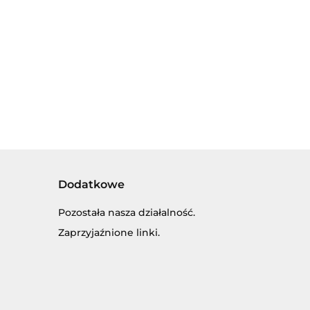
34.00
SREBRNY DINOZAUR
DLA MALUSZKA.
OWIE
- SMOK ZE
SKRZYDŁAMI. Z
44.00
DŹWIĘKIEM I
ŚWIATŁEM
Dodatkowe
Pozostała nasza działalność.
Zaprzyjaźnione linki.