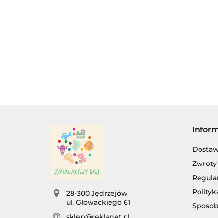
DLA MALUSZKA,
DLA MALUSZKA
38.00
30.00
NA BATERIE.
Z GRZECHOTKĄ
Infor
Dosta
Zwroty 
Regula
Polityk
28-300 Jędrzejów
ul. Głowackiego 61
Sposob
sklep@reklanet.pl