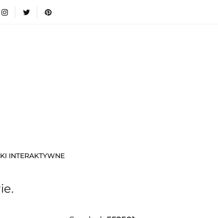
wki
Nowości
Bestsellery
Blog
Dodatkow
egorie
Zabawki
Nowości
Bestsellery
Blog
e infromacje.
Zobacz
Kategorie
KI INTERAKTYWNE
ie.