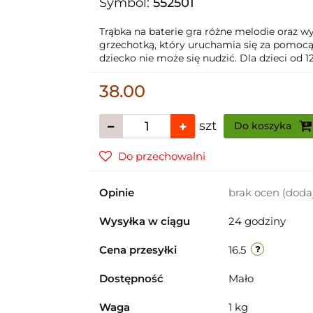
Symbol:
552501
Trąbka na baterie gra różne melodie oraz w
grzechotką, który uruchamia się za pomocą 
dziecko nie może się nudzić. Dla dzieci od 1
38.00
szt
Do koszyka
Do przechowalni
Opinie
brak ocen
(doda
Wysyłka w ciągu
24 godziny
Cena przesyłki
16.5
Dostępność
Mało
Waga
1 kg