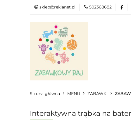
sklep@reklanet.pl
502368682
Menu
Zaba
Zobacz
Kat
Menu
Dodatkow
Strona główna
MENU
ZABAWKI
ZABAW
Interaktywna trąbka na bater