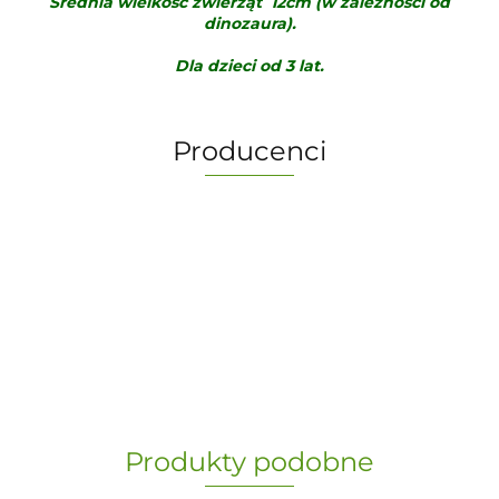
Średnia wielkość zwierząt 12cm (w zależności od
dinozaura).
Dla dzieci od 3 lat.
Producenci
-
„Paula” S.C. Marzena Dudkiewicz
Produkty podobne
Sławomir Dudkiewicz