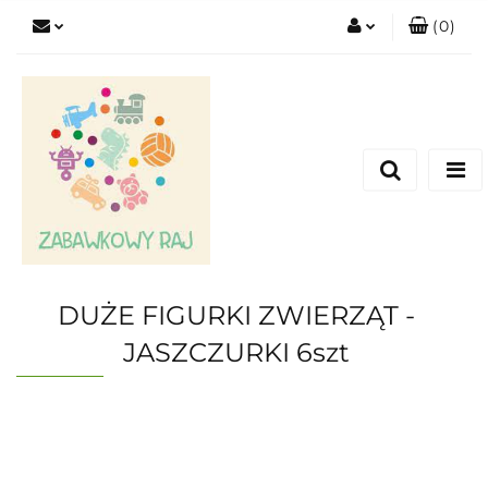
(
0
)
Zaloguj się
Zarejestruj się
Dodaj zgłoszenie
DUŻE FIGURKI ZWIERZĄT -
JASZCZURKI 6szt