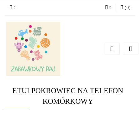
(
0
)
Zaloguj się
Zarejestruj się
Dodaj zgłoszenie
ETUI POKROWIEC NA TELEFON
KOMÓRKOWY