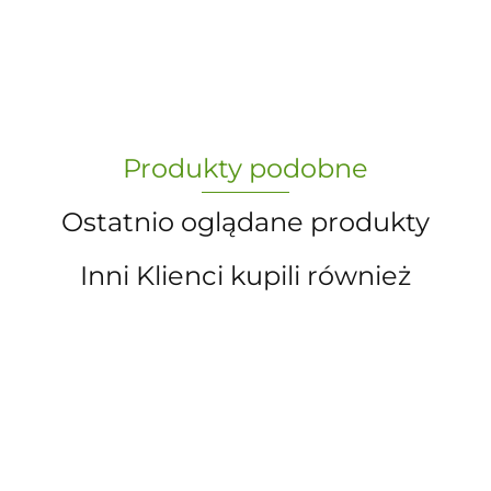
-
„Paula” S.C. Marzena Dudkiewicz
Produkty podobne
Sławomir Dudkiewicz
Ostatnio oglądane produkty
Inni Klienci kupili również
A.S. Sun-day PPUH
LALKA
LALK
LALKA