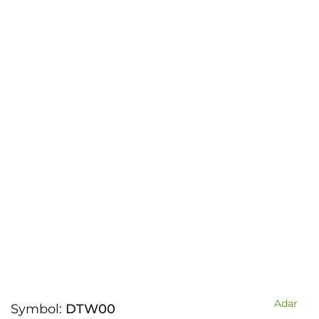
Adar
Symbol:
DTW00