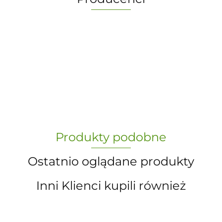
-
„Paula” S.C. Marzena Dudkiewicz
Produkty podobne
Sławomir Dudkiewicz
Ostatnio oglądane produkty
Inni Klienci kupili również
A.S. Sun-day PPUH