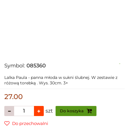
-
Symbol:
085360
Lalka Paula - panna młoda w sukni ślubnej. W zestawie z
różową torebką . Wys. 30cm. 3+
27.00
szt
Do koszyka
Do przechowalni