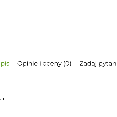
pis
Opinie i oceny (0)
Zadaj pytan
4cm