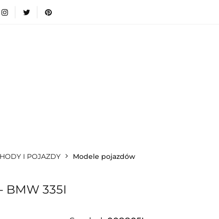
wki
Nowości
Bestsellery
Blog
Dodatkow
egorie
Zabawki
Nowości
Bestsellery
Blog
e infromacje.
Zobacz
Kategorie
HODY I POJAZDY
Modele pojazdów
- BMW 335I