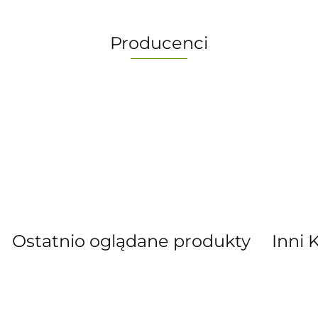
Producenci
-
Ostatnio oglądane produkty
Inni 
” S.C. Marzena Dudkiewicz Sławomir Dud