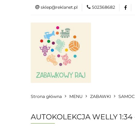
sklep@reklanet.pl
502368682
Menu
Zaba
Zobacz
Kat
Menu
Dodatkow
Strona główna
MENU
ZABAWKI
SAMOC
AUTOKOLEKCJA WELLY 1:34 