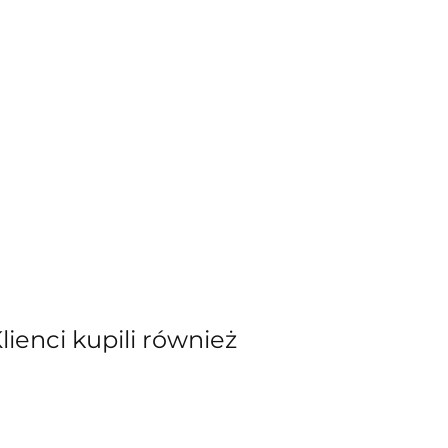
Klienci kupili również
kiewicz