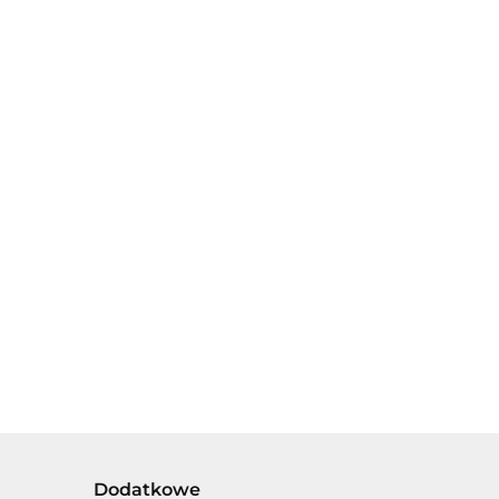
Dickie Spielzeug -
Dickie Spielzeug -
modele
modele samochodów
samochodów
ciężarowych -
23.00
23.00
ciężarowych -
wywrotka
Naczepa
Dodatkowe