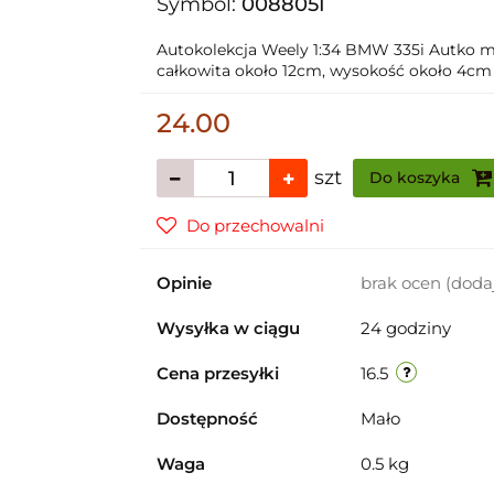
Symbol:
008805I
Autokolekcja Weely 1:34 BMW 335i Autko m
całkowita około 12cm, wysokość około 4cm
24.00
szt
Do koszyka
Do przechowalni
Opinie
brak ocen
(doda
Wysyłka w ciągu
24 godziny
Cena przesyłki
16.5
Dostępność
Mało
Waga
0.5 kg