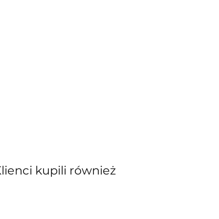
Klienci kupili również
kiewicz