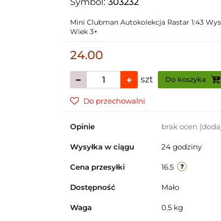
Symbol:
303232
Mini Clubman Autokolekcja Rastar 1:43 Wy
Wiek 3+
24.00
szt
Do koszyka
Do przechowalni
Opinie
brak ocen
(doda
Wysyłka w ciągu
24 godziny
Cena przesyłki
16.5
Dostępność
Mało
Waga
0.5 kg