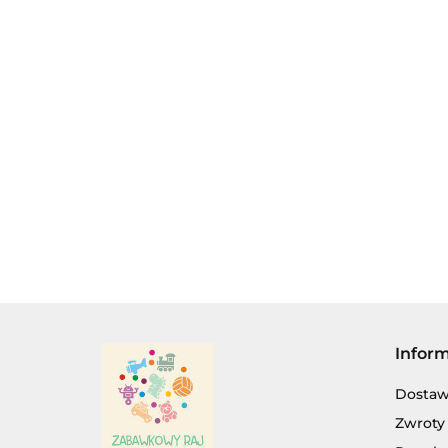
AUTOKOLEKCJA RASTAR 1:43 - LAMBORGH
24.00
AG
Infor
Dosta
Zwroty 