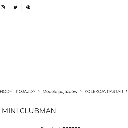
wki
Nowości
Bestsellery
Blog
Dodatkow
egorie
Zabawki
Nowości
Bestsellery
Blog
e infromacje.
Zobacz
Kategorie
HODY I POJAZDY
Modele pojazdów
KOLEKCJA RASTAR
- MINI CLUBMAN