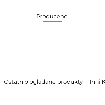
Producenci
-
Ostatnio oglądane produkty
Inni 
” S.C. Marzena Dudkiewicz Sławomir Dud