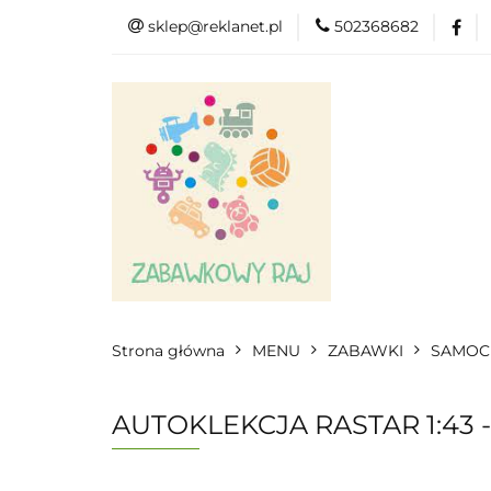
sklep@reklanet.pl
502368682
Menu
Zaba
Zobacz
Kat
Menu
Dodatkow
Strona główna
MENU
ZABAWKI
SAMOC
AUTOKLEKCJA RASTAR 1:43 