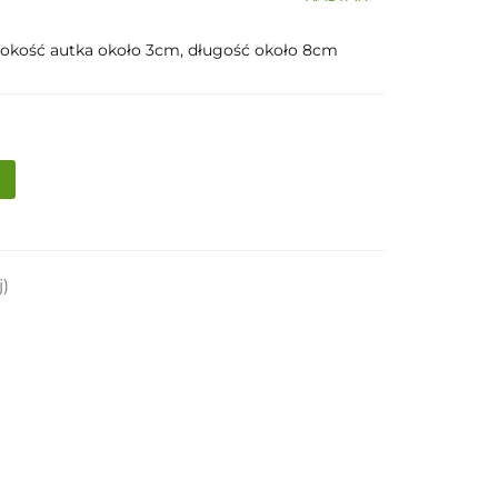
sokość autka około 3cm, długość około 8cm
j)