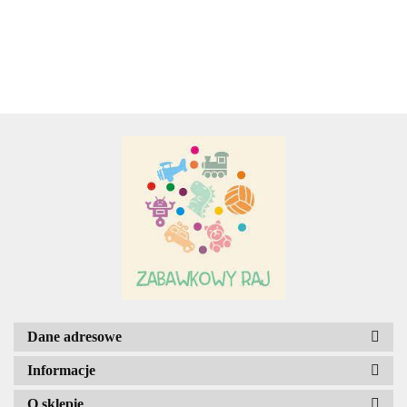
ZRĘCZNOŚCIOWA,
12.00
BLISTER -
5 PTAKÓW
Adamigo P.W.
PRZECENA.
Adar
AGENCJA WYDAWNICZA JERZY
MOSTOWSKI
Dane adresowe
Informacje
O sklepie