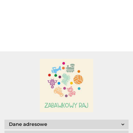
DLA
Adamigo P.W.
NAJMŁODSZYCH.
Adar
AGENCJA WYDAWNICZA JERZY
MOSTOWSKI
Dane adresowe