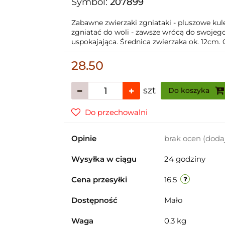
Symbol:
207899
Zabawne zwierzaki zgniataki - pluszowe kul
zgniatać do woli - zawsze wrócą do swojeg
uspokajająca. Średnica zwierzaka ok. 12cm. 
28.50
szt
Do koszyka
Do przechowalni
Opinie
brak ocen
(doda
Wysyłka w ciągu
24 godziny
Cena przesyłki
16.5
Dostępność
Mało
Waga
0.3 kg