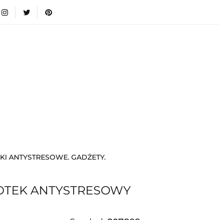
wki
Nowości
Bestsellery
Blog
Dodatkow
egorie
Zabawki
Nowości
Bestsellery
Blog
e infromacje.
Zobacz
Kategorie
I ANTYSTRESOWE. GADŻETY.
IOTEK ANTYSTRESOWY