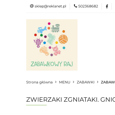
sklep@reklanet.pl
502368682
Menu
Zaba
Zobacz
Kat
Menu
Dodatkow
Strona główna
MENU
ZABAWKI
ZABAWK
ZWIERZAKI ZGNIATAKI. GN