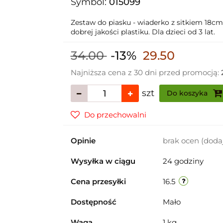
Symbol:
015099
Zestaw do piasku - wiaderko z sitkiem 18cm
dobrej jakości plastiku. Dla dzieci od 3 lat.
34.00
-13%
29.50
Najniższa cena z 30 dni przed promocją:
szt
Do koszyka
Do przechowalni
Opinie
brak ocen
(doda
Wysyłka w ciągu
24 godziny
Cena przesyłki
16.5
Dostępność
Mało
Waga
1 kg