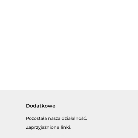
KOLOROWA
KARETKA.
MOZAIKA
POGOTOWIE
MOTYL - 3
27.00
RATUNKOWE,
WIELKOŚCI
36.00
AMBULANS
PIONKÓW,
ACYJNA
ZE
DUŻA
DANKA
ŚWIATŁAMI I
PLANSZA
IANA -
DŹWIĘKIEM
NKA ALFABET
LSKI.
OWE LITERKI
KI DLA
ŁODSZYCH
Dodatkowe
Pozostała nasza działalność.
Zaprzyjaźnione linki.