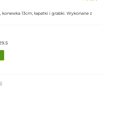
, konewka 13cm, łapatki i grabki. Wykonane z
29.5
j)