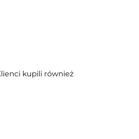
Klienci kupili również
kiewicz