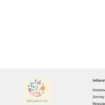
ANIOŁ,
BALI-BAZ
ANIOŁEK -
MATERIA
STRÓJ,
ANGRY BIRDS
32.00
ZAWIESZK
PRZEBRANIE
29.50
WŚCIEKŁE PTAKI
POZYTYW
GRA
RAKIETA.
32.80
ZRĘCZNOŚCIOWA,
5 PTAKÓW
Infor
Dosta
Zwroty 
Regula