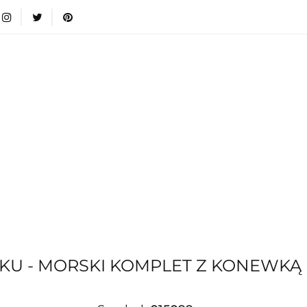
wki
Nowości
Bestsellery
Blog
Dodatkow
egorie
Zabawki
Nowości
Bestsellery
Blog
e infromacje.
Zobacz
Kategorie
KU - MORSKI KOMPLET Z KONEWKĄ