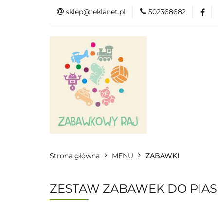
sklep@reklanet.pl
502368682
Menu
Zaba
Zobacz
Kat
Menu
Dodatkow
Strona główna
MENU
ZABAWKI
ZESTAW ZABAWEK DO PIAS