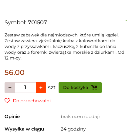
-
Symbol:
701507
Zestaw zabawek dla najmłodszych, które umilą kąpiel.
Zestaw zawiera: zjeżdżalnię kraba z kołowrotkami do
wody z przyssawkami, kaczuszkę, 2 kubeczki do lania
wody oraz 3 foremki zwierzątka morskie z dziurkami. Od
12 m-cy.
56.00
szt
Do koszyka
Do przechowalni
Opinie
brak ocen
(dodaj)
Wysyłka w ciągu
24 godziny