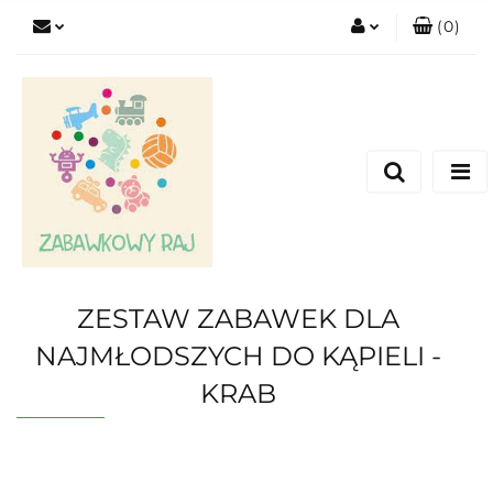
(
0
)
Zaloguj się
Zarejestruj się
Dodaj zgłoszenie
ZESTAW ZABAWEK DLA
NAJMŁODSZYCH DO KĄPIELI -
KRAB