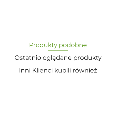
-
„Paula” S.C. Marzena Dudkiewicz
Produkty podobne
Sławomir Dudkiewicz
Ostatnio oglądane produkty
Inni Klienci kupili również
A.S. Sun-day PPUH