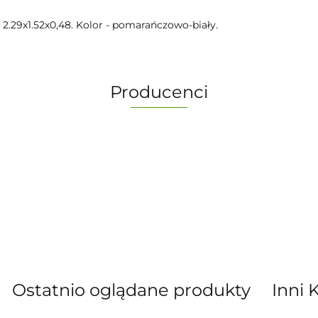
2.29x1.52x0,48. Kolor - pomarańczowo-biały.
Producenci
-
Ostatnio oglądane produkty
Inni 
” S.C. Marzena Dudkiewicz Sławomir Dud