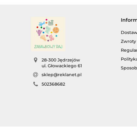
Infor
Dosta
Zwroty 
Regula
Polityk
28-300 Jędrzejów
ul. Głowackiego 61
Sposob
sklep@reklanet.pl
AG
502368682