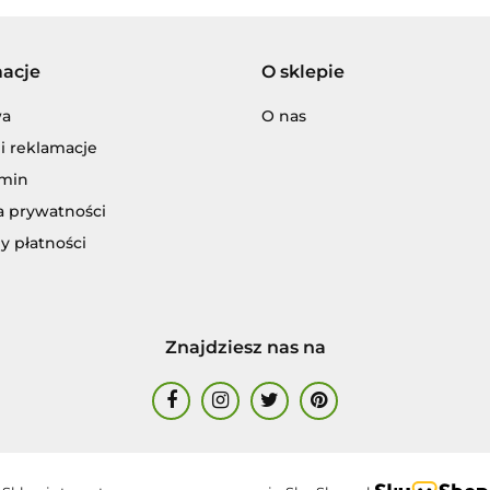
macje
O sklepie
wa
O nas
Adar
i reklamacje
min
a prywatności
y płatności
ENCJA WYDAWNICZA JERZY MOSTOW
Znajdziesz nas na
ALIGA