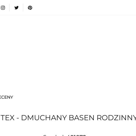
wki
Nowości
Bestsellery
Blog
Dodatkow
egorie
Zabawki
Nowości
Bestsellery
Blog
e infromacje.
Zobacz
Kategorie
ECENY
TEX - DMUCHANY BASEN RODZINNY 2