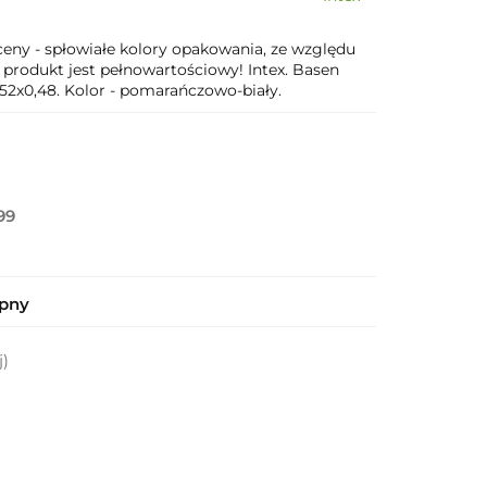
y - spłowiałe kolory opakowania, ze względu
produkt jest pełnowartościowy! Intex. Basen
52x0,48. Kolor - pomarańczowo-biały.
99
ępny
j)