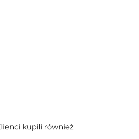
Klienci kupili również
kiewicz