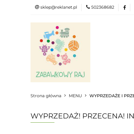
sklep@reklanet.pl
502368682
Menu
Zaba
Zobacz
Kat
Menu
Dodatkow
Strona główna
MENU
WYPRZEDAŻE I PRZ
WYPRZEDAŻ! PRZECENA! IN