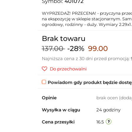
Symbol:
401072
WYPRZEDAŻ! PRZECENA! - przyczyna przecen
na ekspozycję w sklepie stacjonarnym. Sam 
ogrodowy, rodzinny - duży. Wymiary 2.29x1.
Brak towaru
137.00
-28%
99.00
Najniższa cena z 30 dni przed promocją:
Do przechowalni
Powiadom gdy produkt będzie dost
Opinie
brak ocen
(doda
Wysyłka w ciągu
24 godziny
Cena przesyłki
16.5