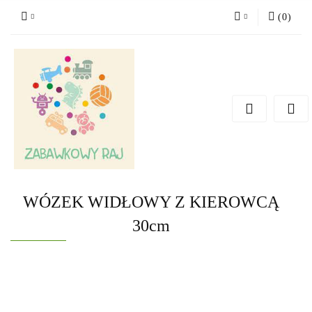
(
0
)
Zaloguj się
Zarejestruj się
Dodaj zgłoszenie
WÓZEK WIDŁOWY Z KIEROWCĄ
30cm