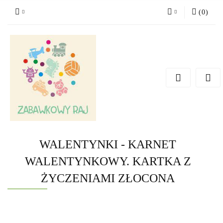
(
0
)
Zaloguj się
Zarejestruj się
Dodaj zgłoszenie
WALENTYNKI - KARNET
WALENTYNKOWY. KARTKA Z
ŻYCZENIAMI ZŁOCONA