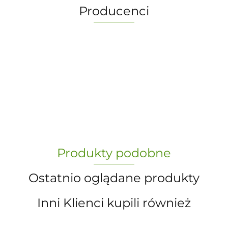
Producenci
-
„Paula” S.C. Marzena Dudkiewicz
Produkty podobne
Sławomir Dudkiewicz
Ostatnio oglądane produkty
Inni Klienci kupili również