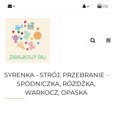
(
0
)
Zaloguj się
Zarejestruj się
Dodaj zgłoszenie
SYRENKA - STRÓJ, PRZEBRANIE -
SPÓDNICZKA, RÓŻDŻKA,
WARKOCZ, OPASKA