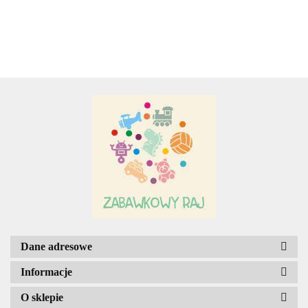
KRÓLEWNY Z
L.O.L. DO
KONIEM.
Adamigo P.W.
MAIKJAŻU
Adar
AGENCJA WYDAWNICZA JERZY
MOSTOWSKI
Dane adresowe
Informacje
O sklepie