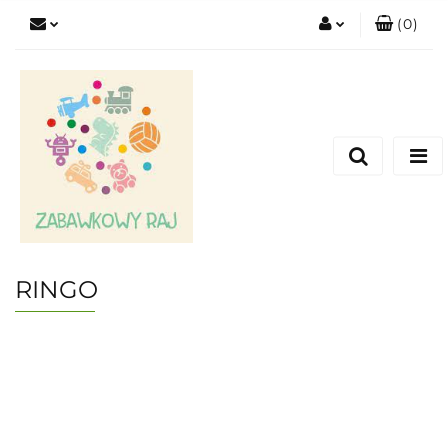
(
0
)
Zaloguj się
Zarejestruj się
Dodaj zgłoszenie
RINGO