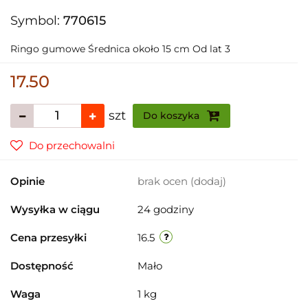
Symbol:
770615
Ringo gumowe Średnica około 15 cm Od lat 3
17.50
szt
Do koszyka
Do przechowalni
Opinie
brak ocen
(dodaj)
Wysyłka w ciągu
24 godziny
Cena przesyłki
16.5
Dostępność
Mało
Waga
1 kg