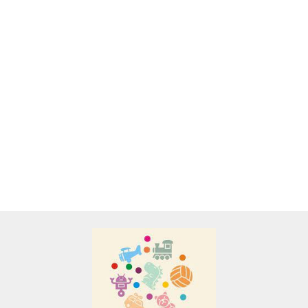
A&S SP. Z O.O.
PUZZLE 3D
PUZZLE 3D
ARCHITEKTURA,
PRZESTRZENN
STATUA
45 elem. -
PUZZLE 3D
52.00
55.00
WOLNOŚCI 39
WIATRAK
ARCHITEKTURA,
ELEM.
HOLENDERSKI
BRAMA
45.00
Adamigo P.W.
BRANDENBURGSKA,
31 ELEM.
Adar