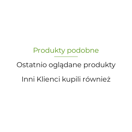
-
„Paula” S.C. Marzena Dudkiewicz
Produkty podobne
Sławomir Dudkiewicz
Ostatnio oglądane produkty
Inni Klienci kupili również
A.S. Sun-day PPUH