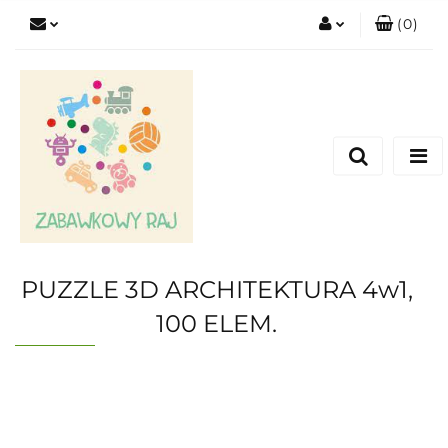
(
0
)
Zaloguj się
Zarejestruj się
Dodaj zgłoszenie
PUZZLE 3D ARCHITEKTURA 4w1,
100 ELEM.