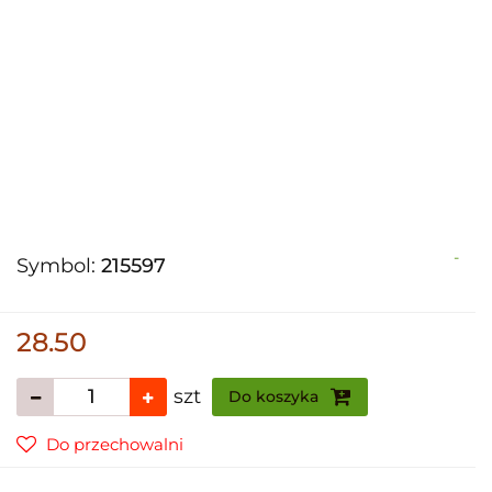
-
Symbol:
215597
28.50
szt
Do koszyka
Do przechowalni