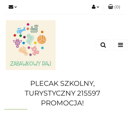
(
0
)
Zaloguj się
Zarejestruj się
Dodaj zgłoszenie
PLECAK SZKOLNY,
TURYSTYCZNY 215597
PROMOCJA!