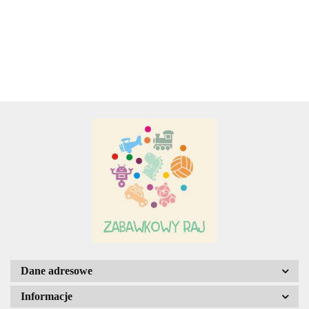
TURYSTYCZNY
5.00
34.50
34.50
WOREK NA
SPORT
Z
BUTY RÓŻN
KOLOROWYMI
KOLORY
DODATKAMI
Adamigo P.W.
Adar
AGENCJA WYDAWNICZA JERZY
Dane adresowe
MOSTOWSKI
Informacje