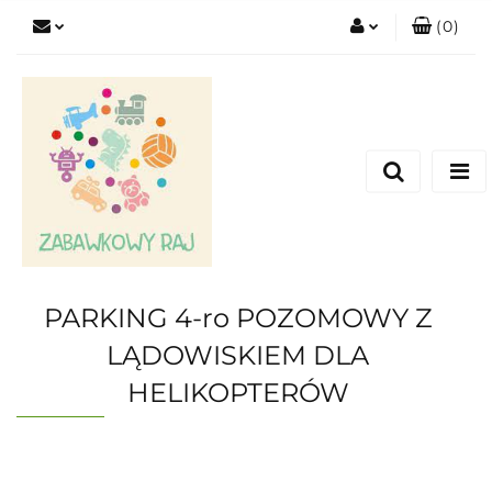
(
0
)
Zaloguj się
Zarejestruj się
Dodaj zgłoszenie
PARKING 4-ro POZOMOWY Z
LĄDOWISKIEM DLA
HELIKOPTERÓW