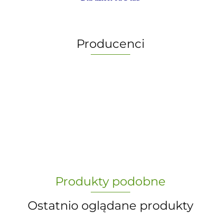
Producenci
-
„Paula” S.C. Marzena Dudkiewicz
Produkty podobne
Sławomir Dudkiewicz
Ostatnio oglądane produkty