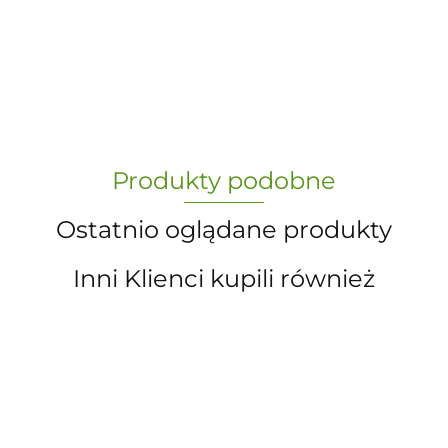
-
„Paula” S.C. Marzena Dudkiewicz
Produkty podobne
Sławomir Dudkiewicz
Ostatnio oglądane produkty
Inni Klienci kupili również
A.S. Sun-day PPUH