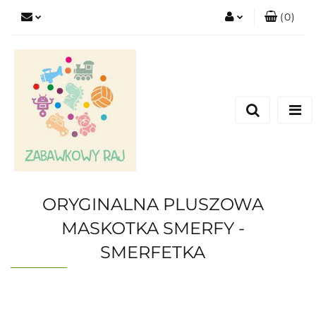
(
0
)
Zaloguj się
Zarejestruj się
Dodaj zgłoszenie
ORYGINALNA PLUSZOWA
MASKOTKA SMERFY -
SMERFETKA