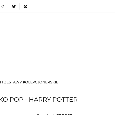
wki
Nowości
Bestsellery
Blog
Dodatkow
egorie
Zabawki
Nowości
Bestsellery
Blog
e infromacje.
Zobacz
Kategorie
I I ZESTAWY KOLEKCJONERSKIE
KO POP - HARRY POTTER