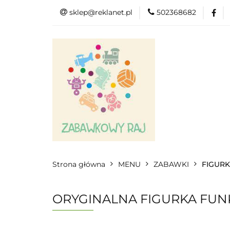
sklep@reklanet.pl
502368682
Menu
Zaba
Zobacz
Kat
Menu
Dodatkow
Strona główna
MENU
ZABAWKI
FIGURK
ORYGINALNA FIGURKA FUN