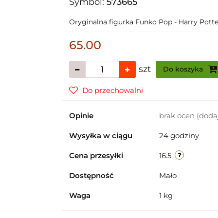
Symbol:
573665
Oryginalna figurka Funko Pop - Harry Potter
65.00
szt
Do koszyka
Do przechowalni
Opinie
brak ocen
(doda
Wysyłka w ciągu
24 godziny
Cena przesyłki
16.5
Dostępność
Mało
Waga
1 kg