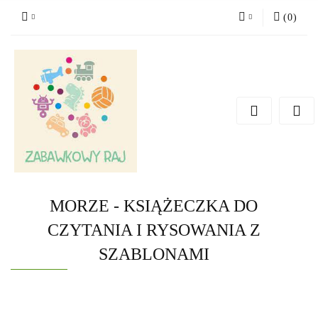
(
0
)
Zaloguj się
Zarejestruj się
Dodaj zgłoszenie
MORZE - KSIĄŻECZKA DO
CZYTANIA I RYSOWANIA Z
SZABLONAMI