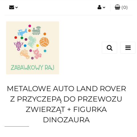
(
0
)
Zaloguj się
Zarejestruj się
Dodaj zgłoszenie
METALOWE AUTO LAND ROVER
Z PRZYCZEPĄ DO PRZEWOZU
ZWIERZĄT + FIGURKA
DINOZAURA