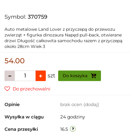
Symbol:
370759
Auto metalowe Land Lover z przyczepą do przewozu
zwierząt + figurka dinozaura Napęd pull-back, otwierane
drzwi Długość całkowita samochodu razem z przyczepą
około 28cm Wiek 3
54.00
szt
Do koszyka
Do przechowalni
Opinie
brak ocen
(dodaj)
Wysyłka w ciągu
24 godziny
Cena przesyłki
16.5