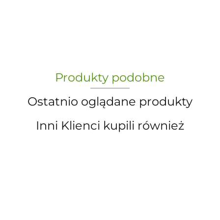
-
„Paula” S.C. Marzena Dudkiewicz
Produkty podobne
Sławomir Dudkiewicz
Ostatnio oglądane produkty
Inni Klienci kupili również
A.S. Sun-day PPUH