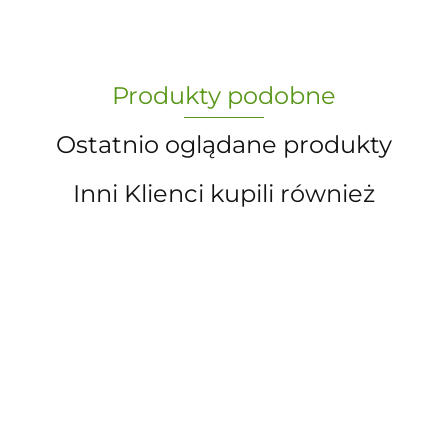
„Paula” S.C. Marzena Dudkiewicz
Produkty podobne
Sławomir Dudkiewicz
Ostatnio oglądane produkty
Inni Klienci kupili również
A.S. Sun-day PPUH
A&S SP. Z O.O.