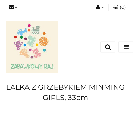
(
0
)
Zaloguj się
Zarejestruj się
Dodaj zgłoszenie
LALKA Z GRZEBYKIEM MINMING
GIRLS, 33cm