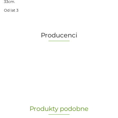
33cm.
Od lat 3
Producenci
-
„Paula” S.C. Marzena Dudkiewicz
Produkty podobne
Sławomir Dudkiewicz