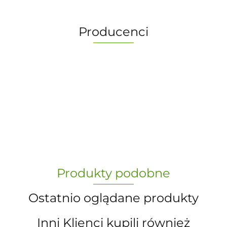
Producenci
-
„Paula” S.C. Marzena Dudkiewicz
Produkty podobne
Sławomir Dudkiewicz
Ostatnio oglądane produkty
Inni Klienci kupili również