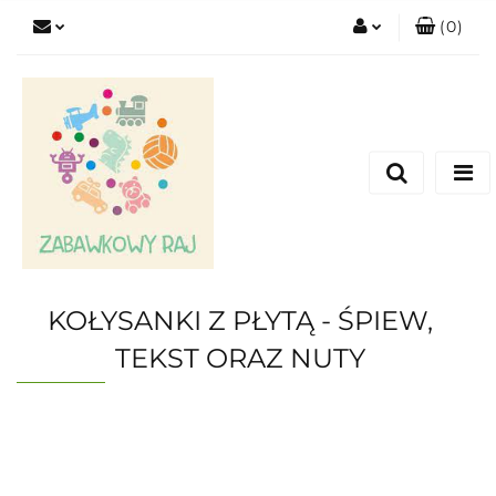
(
0
)
Zaloguj się
Zarejestruj się
Dodaj zgłoszenie
KOŁYSANKI Z PŁYTĄ - ŚPIEW,
TEKST ORAZ NUTY