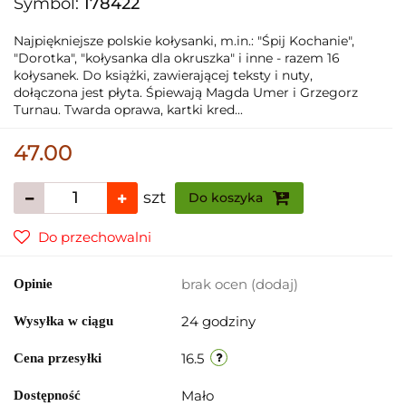
Symbol:
178422
Najpiękniejsze polskie kołysanki, m.in.: "Śpij Kochanie",
"Dorotka", "kołysanka dla okruszka" i inne - razem 16
kołysanek. Do książki, zawierającej teksty i nuty,
dołączona jest płyta. Śpiewają Magda Umer i Grzegorz
Turnau. Twarda oprawa, kartki kred...
47.00
szt
Do koszyka
Do przechowalni
brak ocen
(dodaj)
Opinie
24 godziny
Wysyłka w ciągu
16.5
Cena przesyłki
Mało
Dostępność