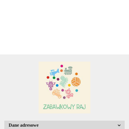
PROMOCJA
60.00
BRACI
BOGATO
GRIMM
ILUSTROWANA
SERIA
- PROMOCJA.
Adamigo P.W.
ZIELO
SOWA
Adar
AGENCJA WYDAWNICZA JERZY
MOSTOWSKI
Dane adresowe