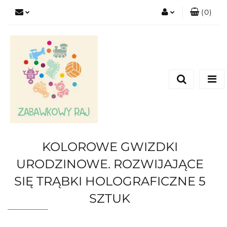
(
0
)
Zaloguj się
Zarejestruj się
Dodaj zgłoszenie
KOLOROWE GWIZDKI
URODZINOWE. ROZWIJAJĄCE
SIĘ TRĄBKI HOLOGRAFICZNE 5
SZTUK