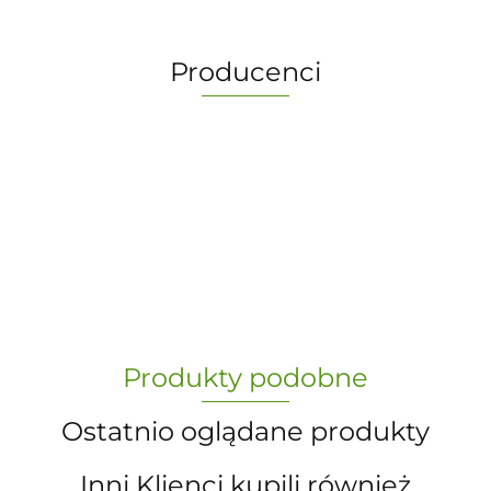
Producenci
-
„Paula” S.C. Marzena Dudkiewicz
Produkty podobne
Sławomir Dudkiewicz
Ostatnio oglądane produkty
Inni Klienci kupili również