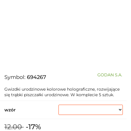
GODAN S.A.
Symbol:
694267
Gwizdki urodzinowe kolorowe holograficzne, rozwijające
się trąbki piszczałki urodzinowe. W komplecie 5 sztuk.
wzór
12.00
-17%