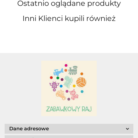
Ostatnio oglądane produkty
Inni Klienci kupili również
A.S. Sun-day PPUH
A&S SP. Z O.O.
Adamigo P.W.
Dane adresowe