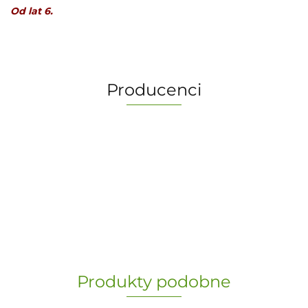
Od lat 6.
Producenci
-
„Paula” S.C. Marzena Dudkiewicz
Produkty podobne
Sławomir Dudkiewicz