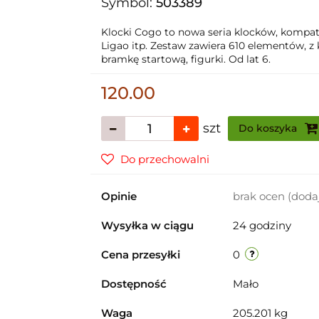
Symbol:
503389
Klocki Cogo to nowa seria klocków, kompaty
Ligao itp. Zestaw zawiera 610 elementów, z 
bramkę startową, figurki. Od lat 6.
120.00
szt
Do koszyka
Do przechowalni
Opinie
brak ocen
(doda
Wysyłka w ciągu
24 godziny
Cena przesyłki
0
Dostępność
Mało
Waga
205.201 kg