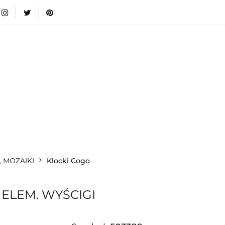
wki
Nowości
Bestsellery
Blog
Dodatkow
egorie
Zabawki
Nowości
Bestsellery
Blog
e infromacje.
Zobacz
Kategorie
, MOZAIKI
Klocki Cogo
 ELEM. WYŚCIGI