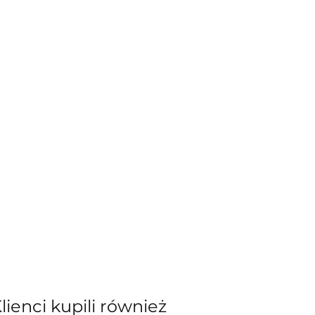
Klienci kupili również
kiewicz