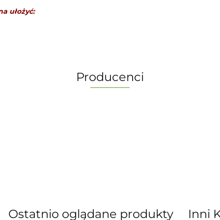
na ułożyć:
Producenci
-
Ostatnio oglądane produkty
Inni 
” S.C. Marzena Dudkiewicz Sławomir Dud