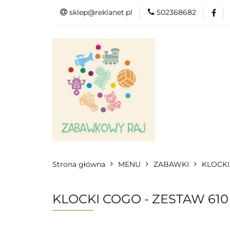
sklep@reklanet.pl
502368682
Menu
Zaba
Zobacz
Kat
Menu
Dodatkow
Strona główna
MENU
ZABAWKI
KLOCKI
KLOCKI COGO - ZESTAW 610