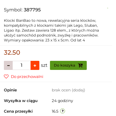
-
Symbol:
387795
Klocki BanBao to nowa, rewelacyjna seria klocków,
kompatybilnych z klockami takimi jak Lego, Sluban,
Ligao itp. Zestaw zawiera 128 elem., z których można
ułożyć samochód podnośnik, zwyżkę i pracowników.
Wymiary opakowania: 23 x 15 x 5cm. Od lat 4
32.50
szt
Do koszyka
Do przechowalni
Opinie
brak ocen
(dodaj)
Wysyłka w ciągu
24 godziny
Cena przesyłki
16.5