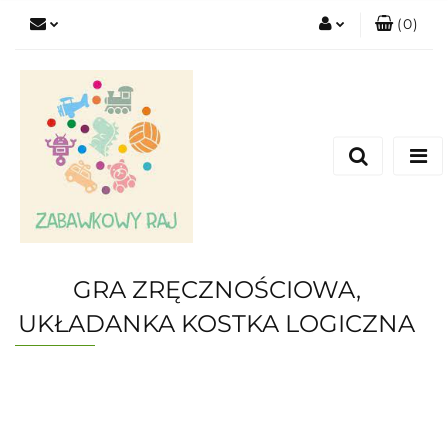
(
0
)
Zaloguj się
Zarejestruj się
Dodaj zgłoszenie
GRA ZRĘCZNOŚCIOWA,
UKŁADANKA KOSTKA LOGICZNA