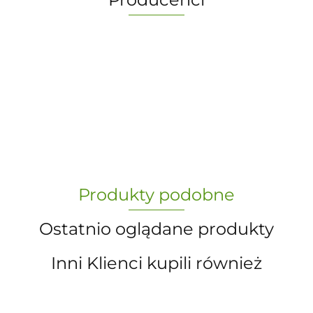
-
„Paula” S.C. Marzena Dudkiewicz
Produkty podobne
Sławomir Dudkiewicz
Ostatnio oglądane produkty
Inni Klienci kupili również
A.S. Sun-day PPUH